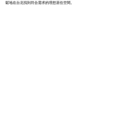
鬆地在台北找到符合需求的理想居住空間。
世新大學【超值租案】採光優★小資首選