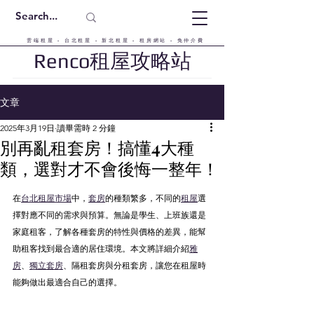
雲端租屋 - 台北租屋 - 新北租屋 - 租房網站 - 免仲介費
Renco租屋攻略站
文章
2025年3月19日
讀畢需時 2 分鐘
別再亂租套房！搞懂4大種
類，選對才不會後悔一整年！
在
台北租屋市場
中，
套房
的種類繁多，不同的
租屋
選
擇對應不同的需求與預算。無論是學生、上班族還是
家庭租客，了解各種套房的特性與價格的差異，能幫
助租客找到最合適的居住環境。本文將詳細介紹
雅
房
、
獨立套房
、隔租套房與分租套房，讓您在租屋時
能夠做出最適合自己的選擇。