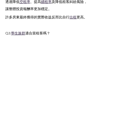
透過降低
空租率
、提高
續租率
及降低租客糾紛風險，
讓整體投資報酬率更加穩定。
許多房東最終獲得的實際收益反而比自行
出租
更高。
Q3:
學生族群
適合當租客嗎？
A3:非常適合。
學生族群
每年都有固定
租屋
需求，尤其大學周邊套房
市場需求相當穩定。
只要做好租客篩選與管理，學生
租客
通常具有租期明
確、需求穩定及
續租率
高等優勢。
Q4:
房東
最常遇到哪些
租客
問題？
A4:常見問題包括：
• 延遲繳租• 房屋設備損壞• 提前解約• 垃圾未分類• 
噪音投訴• 違規養寵物• 私自轉租• 公共區域使用糾紛
這些問題若處理不當，都可能增加
房東
額外成本。