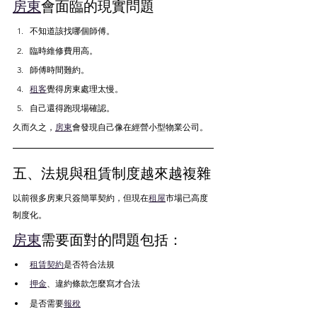
房東
會面臨的現實問題
不知道該找哪個師傅。
臨時維修費用高。
師傅時間難約。
租客
覺得房東處理太慢。
自己還得跑現場確認。
久而久之，
房東
會發現自己像在經營小型物業公司。
五、法規與租賃制度越來越複雜
以前很多房東只簽簡單契約，但現在
租屋
市場已高度
制度化。
房東
需要面對的問題包括：
租賃契約
是否符合法規
押金
、違約條款怎麼寫才合法
是否需要
報稅