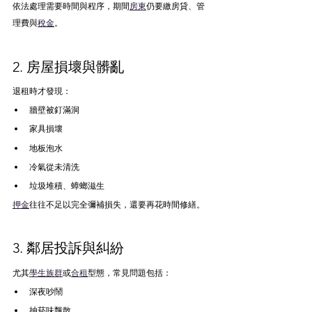
依法處理需要時間與程序，期間
房東
仍要繳房貸、管
理費與
稅金
。
2. 房屋損壞與髒亂
退租時才發現：
牆壁被釘滿洞
家具損壞
地板泡水
冷氣從未清洗
垃圾堆積、蟑螂滋生
押金
往往不足以完全彌補損失，還要再花時間修繕。
3. 鄰居投訴與糾紛
尤其
學生族群
或
合租
型態，常見問題包括：
深夜吵鬧
抽菸味飄散