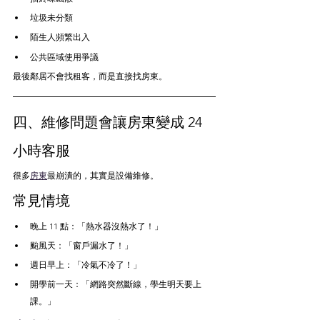
垃圾未分類
陌生人頻繁出入
公共區域使用爭議
最後鄰居不會找租客，而是直接找房東。
四、維修問題會讓房東變成 24 
小時客服
很多
房東
最崩潰的，其實是設備維修。
常見情境
晚上 11 點：「熱水器沒熱水了！」
颱風天：「窗戶漏水了！」
週日早上：「冷氣不冷了！」
開學前一天：「網路突然斷線，學生明天要上
課。」