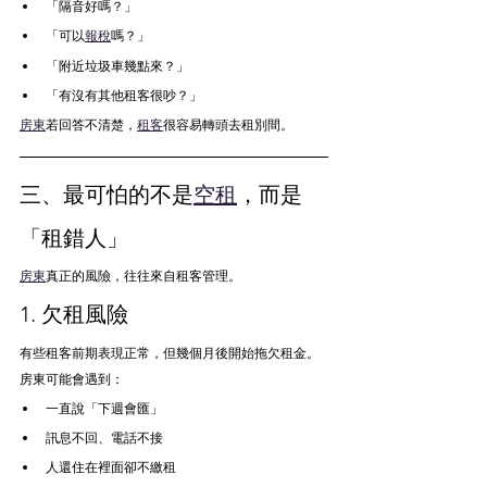
「隔音好嗎？」
「可以
報稅
嗎？」
「附近垃圾車幾點來？」
「有沒有其他租客很吵？」
房東
若回答不清楚，
租客
很容易轉頭去租別間。
三、最可怕的不是
空租
，而是
「租錯人」
房東
真正的風險，往往來自租客管理。
1. 欠租風險
有些租客前期表現正常，但幾個月後開始拖欠租金。
房東可能會遇到：
一直說「下週會匯」
訊息不回、電話不接
人還住在裡面卻不繳租