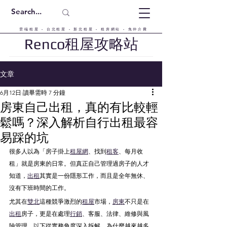
雲端租屋 - 台北租屋 - 新北租屋 - 租房網站 - 免仲介費
Renco租屋攻略站
文章
6月12日
讀畢需時 7 分鐘
房東自己出租，真的有比較輕
鬆嗎？深入解析自行出租最容
易踩的坑
很多人以為「房子掛上
租屋網
、找到
租客
、每月收
租」就是房東的日常。但真正自己管理過房子的人才
知道，
出租
其實是一份隱形工作，而且是全年無休、
沒有下班時間的工作。
尤其在
雙北
這種競爭激烈的
租屋
市場，
房東
不只是在
出租
房子，更是在處理
行銷
、客服、法律、維修與風
險管理。以下從實務角度深入拆解，為什麼越來越多