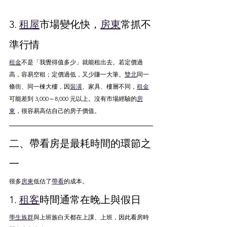
3. 
租屋
市場變化快，
房東
常抓不
準行情
租金
不是「我覺得值多少」就能租出去。若定價過
高，容易空租；定價過低，又少賺一大筆。
雙北
同一
條街、同一棟大樓，因
裝潢
、家具、樓層不同，
租金
可能差到 3,000～8,000 元以上。沒有市場經驗的
房
東
，很容易高估自己的房子價值。
二、帶看房是最耗時間的環節之
一
很多
房東
低估了
帶看
的成本。
1. 
租客
時間通常在晚上與假日
學生族群
與上班族白天都在上課、上班，因此看房時