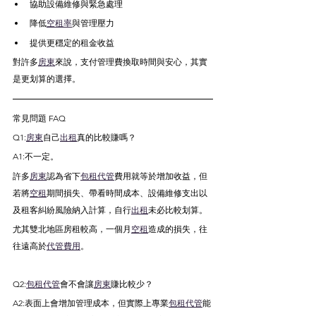
協助設備維修與緊急處理
降低
空租率
與管理壓力
提供更穩定的租金收益
對許多
房東
來說，支付管理費換取時間與安心，其實
是更划算的選擇。
常見問題 FAQ
Q1:
房東
自己
出租
真的比較賺嗎？
A1:不一定。
許多
房東
認為省下
包租代管
費用就等於增加收益，但
若將
空租
期間損失、帶看時間成本、設備維修支出以
及租客糾紛風險納入計算，自行
出租
未必比較划算。
尤其雙北地區房租較高，一個月
空租
造成的損失，往
往遠高於
代管費用
。
Q2:
包租代管
會不會讓
房東
賺比較少？
A2:表面上會增加管理成本，但實際上專業
包租代管
能