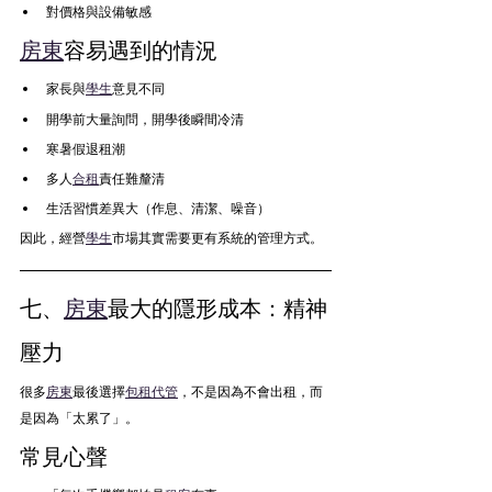
對價格與設備敏感
房東
容易遇到的情況
家長與
學生
意見不同
開學前大量詢問，開學後瞬間冷清
寒暑假退租潮
多人
合租
責任難釐清
生活習慣差異大（作息、清潔、噪音）
因此，經營
學生
市場其實需要更有系統的管理方式。
七、
房東
最大的隱形成本：精神
壓力
很多
房東
最後選擇
包租代管
，不是因為不會出租，而
是因為「太累了」。
常見心聲