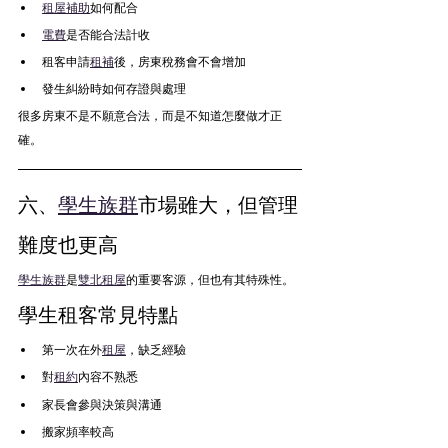
租屋補助
如何配合
電費
是否能合法計收
租客申請
租補
後，房東稅務會不會增加
發生糾紛時如何存證與處理
很多房東不是不願意合法，而是不知道怎麼做才正
確。
六、
學生族群
市場雖大，但管理
難度也更高
學生族群
是
雙北租屋
的重要客源，但也有其特殊性。
學生租客常見特點
第一次在外
租屋
，缺乏經驗
對
租約
內容不熟悉
家長會參與決策與溝通
搬家頻率較高