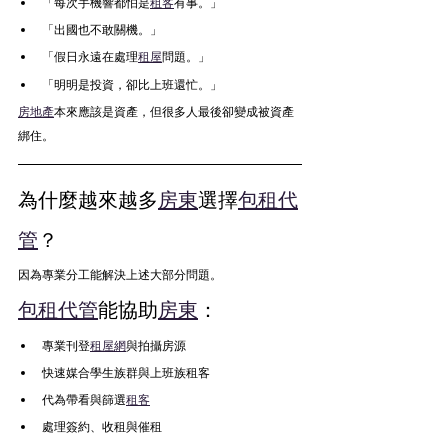
「每次手機響都怕是
租客
有事。」
「出國也不敢關機。」
「假日永遠在處理
租屋
問題。」
「明明是投資，卻比上班還忙。」
房地產
本來應該是資產，但很多人最後卻變成被資產
綁住。
為什麼越來越多
房東
選擇
包租代
管
？
因為專業分工能解決上述大部分問題。
包租代管
能協助
房東
：
專業刊登
租屋網
與拍攝房源
快速媒合學生族群與上班族租客
代為帶看與篩選
租客
處理簽約、收租與催租