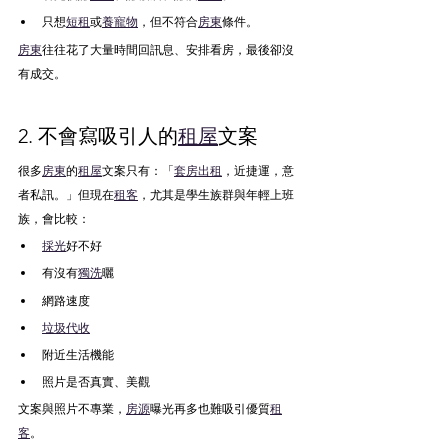
只想
短租
或
養寵物
，但不符合
房東
條件。
房東
往往花了大量時間回訊息、安排看房，最後卻沒
有成交。
2. 不會寫吸引人的
租屋
文案
很多
房東
的
租屋
文案只有：「
套房出租
，近捷運，意
者私訊。」但現在
租客
，尤其是學生族群與年輕上班
族，會比較：
採光
好不好
有沒有
獨洗
曬
網路速度
垃圾代收
附近生活機能
照片是否真實、美觀
文案與照片不專業，
房源
曝光再多也難吸引優質
租
客
。