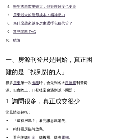
學生族群市場雖大，但管理難度也更高
房東最大的隱形成本：精神壓力
為什麼越來越多房東選擇包租代管？
常見問題 FAQ
結論
一、房源刊登只是開始，真正困
難的是「找到對的人」
很多
房東
第一次
出租
時，會先到各大
租屋網
刊登房
源。但實際上，刊登後常會遇到以下問題：
1. 詢問很多，真正成交很少
常見情況包括：
「還有房嗎？」看完訊息就消失。
約好看房臨時放鳥。
看完後嫌
租金
、嫌樓層、嫌沒
電梯
。