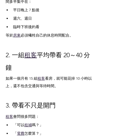
間多半集中在：
平日晚上 7 點後
週六、週日
臨時下班後約看
等於
房東
必須犧牲自己的休息時間配合。
2. 一組
租客
平均帶看 20～40 分
鐘
如果一個月有 15 組
租客
看房，就可能花掉 10 小時以
上，還不包含交通與等待時間。
3. 帶看不只是開門
租客
會問很多問題：
「可以
租補
嗎？」
「
電費
怎麼算？」