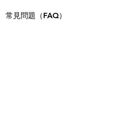
常見問題（FAQ）
Q1：
租屋
最晚要提前多久開始找？A1
：建議至少提前
3～4週，並保持彈性讓自己能在「看房後2～3週內入
住」。
Q2：
租屋
熱潮時期怎麼找房才不吃虧？A2
：提早進
場、設定
租屋網
通知、自備履歷與聯絡方式快速回覆
是勝出關鍵。
Q3：
租金
會隨季節浮動嗎？A3
：會，尤其是學生與職
場轉換季節，租金常浮動5%~10%。避開高峰期有機
會談到更佳價格。
Q4：可以提前簽約，但延後入住嗎？A4
：實務上少數