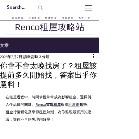
雲端租屋 - 台北租屋 - 新北租屋 - 租房網站 - 免仲介費
Renco租屋攻略站
文章
2025年7月7日
讀畢需時 3 分鐘
你會不會太晚找房了？租屋該
提前多久開始找，答案出乎你
意料！
在
租屋
過程中，時間掌握常常成為影響
租金
、選擇與
入住品質的關鍵。
Renco
雲端
租屋
根據
租屋網
趨勢、
租金
行情變化及季節
租屋
熱潮，為你整理最實用的建
議，讓你不再錯失理想好屋！