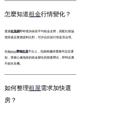
怎麼知道
租金
行情變化？
透過
租屋網
即時查詢各區平均租金走勢，搭配社群論
壇與過去實價資料比對，可評估目前行情是否合理。
在
Renco
雲端
租屋
平台上，也能根據篩選條件設定通
知，掌握心儀地段的租金變化與新案釋出，即時反應
不錯失良機。
如何整理
租屋
需求加快選
房？