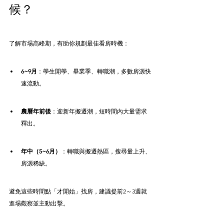
候？
了解市場高峰期，有助你規劃最佳看房時機：
6~9月
：學生開學、畢業季、轉職潮，多數房源快
速流動。
農曆年前後
：迎新年搬遷潮，短時間內大量需求
釋出。
年中（5~6月）
：轉職與搬遷熱區，搜尋量上升、
房源稀缺。
避免這些時間點「才開始」找房，建議提前2～3週就
進場觀察並主動出擊。