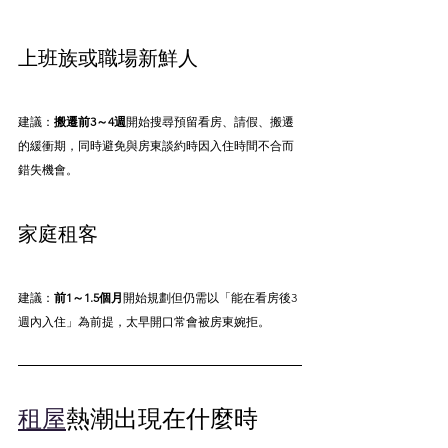
上班族或職場新鮮人
建議：
搬遷前3～4週
開始搜尋預留看房、請假、搬遷
的緩衝期，同時避免與房東談約時因入住時間不合而
錯失機會。
家庭租客
建議：
前1～1.5個月
開始規劃但仍需以「能在看房後3
週內入住」為前提，太早開口常會被房東婉拒。
租屋
熱潮出現在什麼時