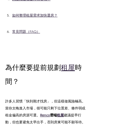
如何整理租屋需求加快選房？
常見問題（FAQ）
為什麼要提前規劃
租屋
時
間？
許多人習慣「快到期才找房」，但這樣做風險極高。
當你太晚進入市場，很可能只剩下位置差、條件弱或
租金偏高的房源可選。
Renco
雲端
租屋
建議提早行
動，但也要避免太早出手，否則房東可能不願等待。