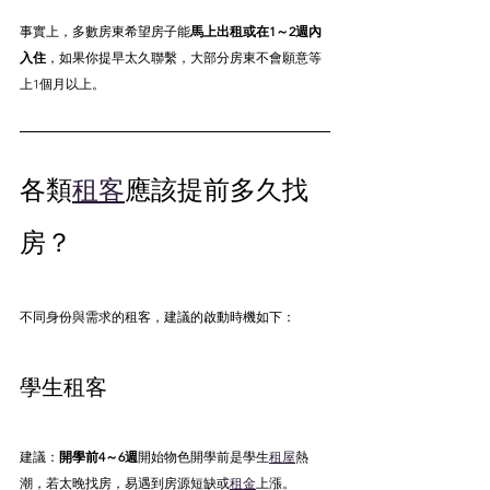
事實上，多數房東希望房子能
馬上出租或在1～2週內
入住
，如果你提早太久聯繫，大部分房東不會願意等
上1個月以上。
各類
租客
應該提前多久找
房？
不同身份與需求的租客，建議的啟動時機如下：
學生租客
建議：
開學前4～6週
開始物色開學前是學生
租屋
熱
潮，若太晚找房，易遇到房源短缺或
租金
上漲。