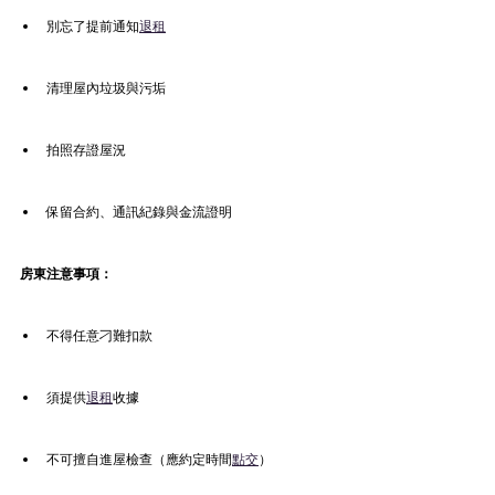
別忘了提前通知
退租
清理屋內垃圾與污垢
拍照存證屋況
保留合約、通訊紀錄與金流證明
房東注意事項：
不得任意刁難扣款
須提供
退租
收據
不可擅自進屋檢查（應約定時間
點交
）