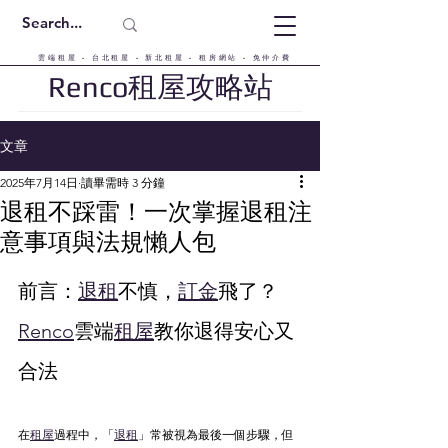
雲端租屋 - 台北租屋 - 新北租屋 - 租房網站 - 免仲介費
Renco租屋攻略站
文章
2025年7月14日
讀畢需時 3 分鐘
退租不踩雷！一次掌握退租注
意事項與法規懶人包
前言：
退租
不慎，
訂金
飛了？
Renco
雲端
租屋
教你退得安心又
合法
在
租屋
過程中，「
退租
」常被視為最後一個步驟，但