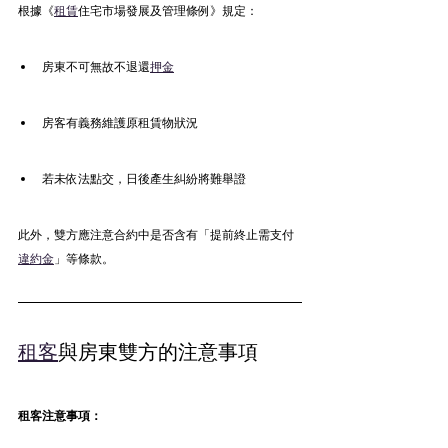
根據《
租賃
住宅市場發展及管理條例》規定：
房東不可無故不退還
押金
房客有義務維護原租賃物狀況
若未依法點交，日後產生糾紛將難舉證
此外，雙方應注意合約中是否含有「提前終止需支付
違約金
」等條款。
租客
與房東雙方的注意事項
租客注意事項：