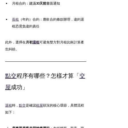
月租合約：建議
30天前
書面通知
長租
（年約）合約：應依合約條款辦理，違約退
租恐需負違約責任
此外，選擇在
月初
退租
可避免雙方對月租比例計算產
生糾紛。
點交
程序有哪些？怎樣才算「
交
屋
成功」
退租
時，
點交
是確認
租屋
狀況的核心環節，具體流程
如下：