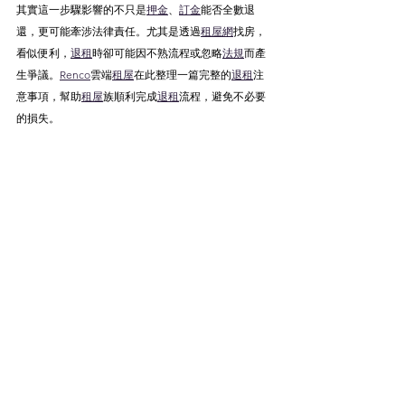
其實這一步驟影響的不只是
押金
、
訂金
能否全數退
還，更可能牽涉法律責任。尤其是透過
租屋網
找房，
看似便利，
退租
時卻可能因不熟流程或忽略
法規
而產
生爭議。
Renco
雲端
租屋
在此整理一篇完整的
退租
注
意事項，幫助
租屋
族順利完成
退租
流程，避免不必要
的損失。