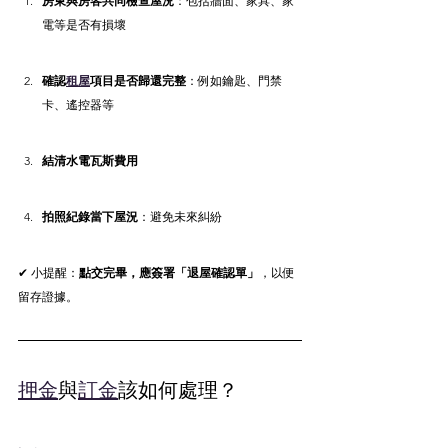
房東與房客共同檢查屋況
：包括牆面、家具、家
電等是否有損壞
確認
租屋
項目是否歸還完整
：例如鑰匙、門禁
卡、遙控器等
結清水電瓦斯費用
拍照紀錄當下屋況
：避免未來糾紛
✔ 小提醒：
點交完畢，應簽署「退屋確認單」
，以便
留存證據。
押金
與
訂金
該如何處理？