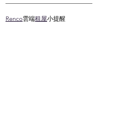
Renco
雲端
租屋
小提醒
透過
免服務費
的
租屋網
雖然節省成本，但更需注重
退
租
流程的完整性。
Renco
雲端
租屋
提醒您：無論簽約
時多安心，退租時的合法程序與事前準備，才是真正
保障自身權益的關鍵。
常見問題 FAQ
Q1：
退租
時房東堅持不退
押金
怎麼辦？
A：可先行溝
通，並提出點交照片與費用明細佐證，若協議不成，
可向消保官或地方法院調解申訴。