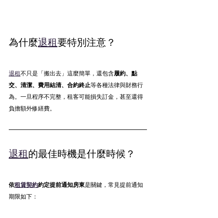
為什麼
退租
要特別注意？
退租
不只是「搬出去」這麼簡單，還包含
履約、點
交、清潔、費用結清、合約終止
等各種法律與財務行
為。一旦程序不完整，租客可能損失訂金，甚至還得
負擔額外修繕費。
退租
的最佳時機是什麼時候？
依
租賃契約
約定提前通知房東
是關鍵，常見提前通知
期限如下：