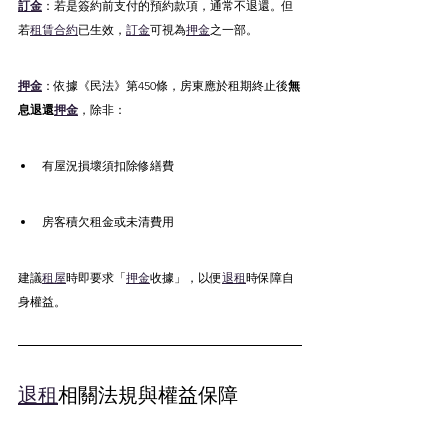
訂金
：若是簽約前支付的預約款項，通常不退還。但
若
租賃合約
已生效，
訂金
可視為
押金
之一部。
押金
：依據《民法》第450條，房東應於租期終止後
無
息退還
押金
，除非：
有屋況損壞須扣除修繕費
房客積欠租金或未清費用
建議
租屋
時即要求「
押金
收據」，以便
退租
時保障自
身權益。
退租
相關法規與權益保障