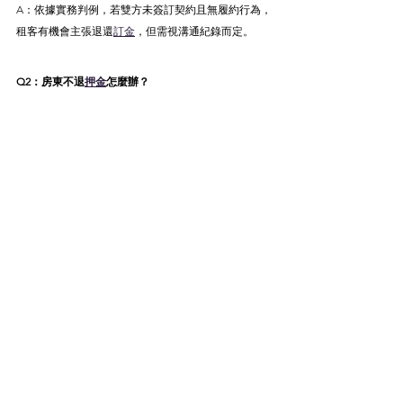
A：依據實務判例，若雙方未簽訂契約且無履約行為，
租客有機會主張退還
訂金
，但需視溝通紀錄而定。
Q2：房東不退
押金
怎麼辦？
A：可先以存證信函催告，若無效可提出民事訴訟要求
返還。建議保留搬離當日的照片與對話紀錄。
Q3：遇到凶宅或漏水問題，可以解約嗎？
A：若房東隱瞞重要資訊構成欺瞞，可主張契約無效或
解約，並請求返還款項與損害賠償。
Q4：被強收
仲介費
，可以檢舉嗎？
A：若
仲介
收費未經揭示，或誤導收費項目，可向消保
官或房仲公會申訴檢舉。