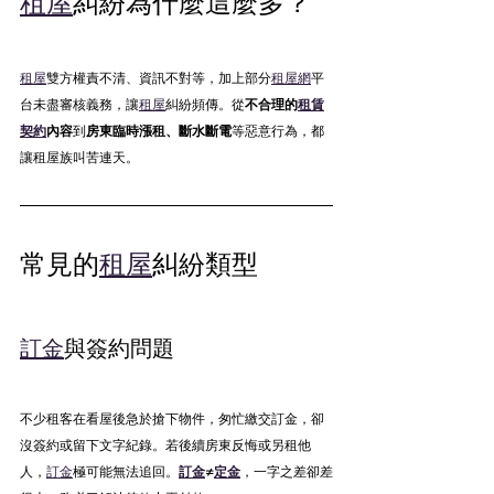
租屋
糾紛為什麼這麼多？
租屋
雙方權責不清、資訊不對等，加上部分
租屋網
平
台未盡審核義務，讓
租屋
糾紛頻傳。從
不合理的
租賃
契約
內容
到
房東臨時漲租、斷水斷電
等惡意行為，都
讓租屋族叫苦連天。
常見的
租屋
糾紛類型
訂金
與簽約問題
不少租客在看屋後急於搶下物件，匆忙繳交訂金，卻
沒簽約或留下文字紀錄。若後續房東反悔或另租他
人，
訂金
極可能無法追回。
訂金
≠
定金
，一字之差卻差