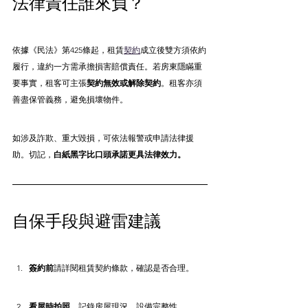
法律責任誰來負？
依據《民法》第425條起，租賃
契約
成立後雙方須依約
履行，違約一方需承擔損害賠償責任。若房東隱瞞重
要事實，租客可主張
契約無效或解除契約
。租客亦須
善盡保管義務，避免損壞物件。
如涉及詐欺、重大毀損，可依法報警或申請法律援
助。切記，
白紙黑字比口頭承諾更具法律效力。
自保手段與避雷建議
簽約前
請詳閱租賃契約條款，確認是否合理。
看屋時拍照
，記錄房屋現況、設備完整性。