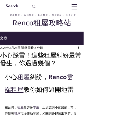
雲端租屋 - 台北租屋 - 新北租屋 - 租房網站 - 免仲介費
Renco租屋攻略站
文章
2025年6月27日
讀畢需時 3 分鐘
小心踩雷！這些租屋糾紛最常
發生，你遇過幾個？
小心
租屋
糾紛，
Renco雲
端租屋
教你如何避開地雷
在台灣，
租屋
是許多
學生
、上班族與小家庭的日常，
但隨著
租屋
市場蓬勃發展，相關糾紛卻層出不窮。從