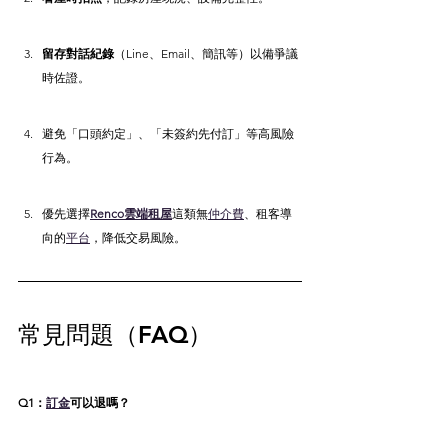
留存對話紀錄
（Line、Email、簡訊等）以備爭議
時佐證。
避免「口頭約定」、「未簽約先付訂」等高風險
行為。
優先選擇
Renco雲端租屋
這類無
仲介費
、租客導
向的
平台
，降低交易風險。
常見問題（FAQ）
Q1：
訂金
可以退嗎？