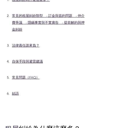
常見的租屋糾紛類型　- 訂金與簽約問題　- 仲介
費爭議　- 隱瞞事實與不實廣告　- 提前解約與押
金糾紛
法律責任誰來負？
自保手段與避雷建議
常見問題（FAQ）
結語