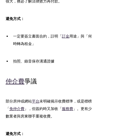
很大，務必了解法律效力再付款。
避免方式：
一定要簽立書面合約，註明「
訂金
用途」與「何
時轉為租金」
拍照、錄音保存溝通證據
仲介費
爭議
部分房仲或網站
平台
未明確揭示收費標準，或是標榜
「
免仲介費
」，但簽約時又加收「
服務費
」。更有少
數業者與房東聯手重複收費。
避免方式：