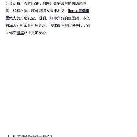
訂金
糾紛、簽約陷阱，到
仲介費
爭議與房東隱瞞事
實，稍有不慎，就可能陷入法律困境。
Renco雲端租
屋
致力於打造安全、透明、
無仲介費
的
租屋網
，本文
將深入剖析常見
租屋
糾紛、法律責任與自保手段，協
助你在
租屋
路上更加安心。
租屋糾紛為什麼這麼多？